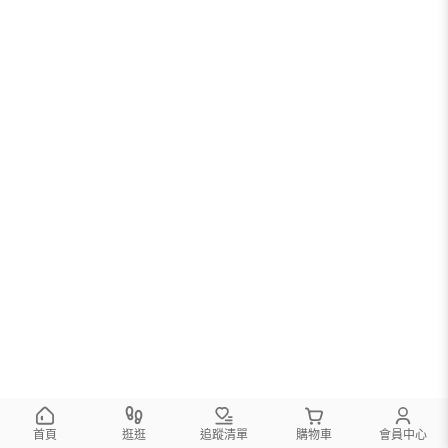
首頁
逛逛
追蹤清單
購物車
會員中心