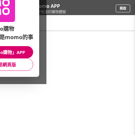
下載momo APP
開啟
給你3倍流暢度的購物體驗
請輸入搜尋關鍵字
o購物
是momo的事
品牌旗艦
/
麥雪爾MYVEGA
o購物」APP
品牌風格
款式特搜
館長推薦
用網頁版
主題館