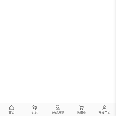
首頁
逛逛
追蹤清單
購物車
會員中心