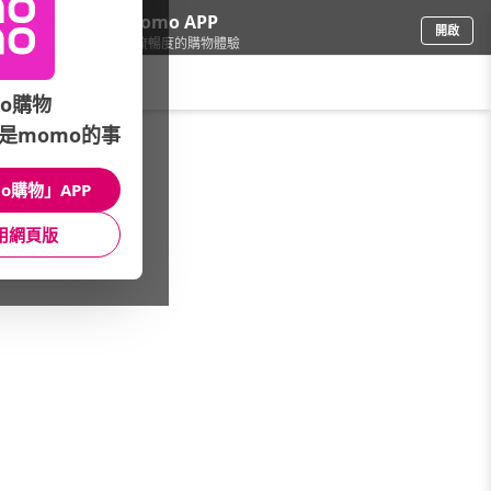
下載momo APP
開啟
給你3倍流暢度的購物體驗
請輸入搜尋關鍵字
o購物
是momo的事
食品飲料
/
米/麵/泡麵
/
品牌區
/
五木
o購物」APP
館長推薦
月銷量
新上市
價格
評價
用網頁版
很抱歉，沒有篩選到符合條件的商品
您可以調整篩選條件試試看