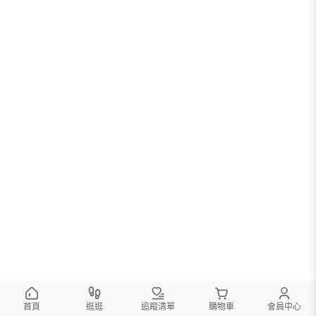
首頁
逛逛
追蹤清單
購物車
會員中心