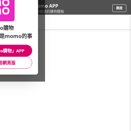
下載momo APP
開啟
給你3倍流暢度的購物體驗
請輸入搜尋關鍵字
o購物
是momo的事
餐廚用品
/
酒器酒杯
/
酒器品牌
/
田島硝子
o購物」APP
館長推薦
月銷量
新上市
價格
評價
用網頁版
很抱歉，沒有篩選到符合條件的商品
您可以調整篩選條件試試看