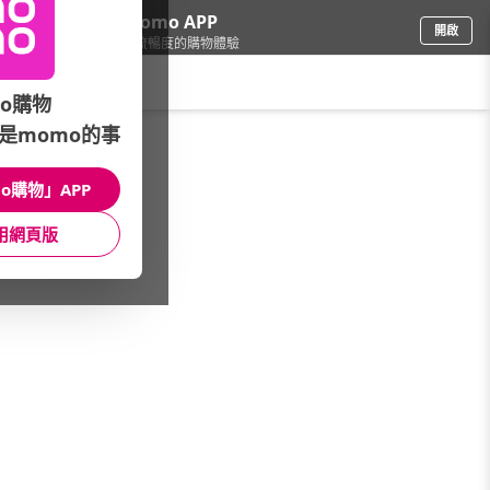
下載momo APP
開啟
給你3倍流暢度的購物體驗
請輸入搜尋關鍵字
o購物
是momo的事
餐廚用品
/
酒器酒杯
/
酒杯
/
多用途酒杯
o購物」APP
館長推薦
月銷量
新上市
價格
評價
用網頁版
很抱歉，沒有篩選到符合條件的商品
您可以調整篩選條件試試看