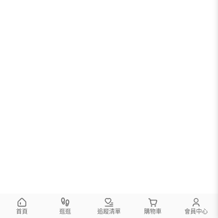
首頁
逛逛
追蹤清單
購物車
會員中心