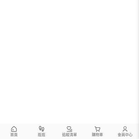
首頁
逛逛
追蹤清單
購物車
會員中心