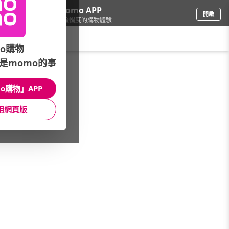
下載momo APP
開啟
給你3倍流暢度的購物體驗
請輸入搜尋關鍵字
o購物
是momo的事
餐廚用品
/
酒器酒杯
/
酒杯
/
香檳杯
o購物」APP
館長推薦
月銷量
新上市
價格
評價
用網頁版
很抱歉，沒有篩選到符合條件的商品
您可以調整篩選條件試試看