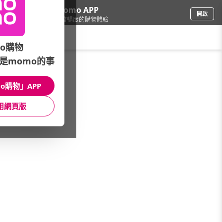
下載momo APP
開啟
給你3倍流暢度的購物體驗
請輸入搜尋關鍵字
o購物
是momo的事
彩妝保養
/
香水
/
熱銷香(A-Z)
/
JIMMY CHOO
o購物」APP
館長推薦
月銷量
新上市
價格
評價
用網頁版
很抱歉，沒有篩選到符合條件的商品
您可以調整篩選條件試試看