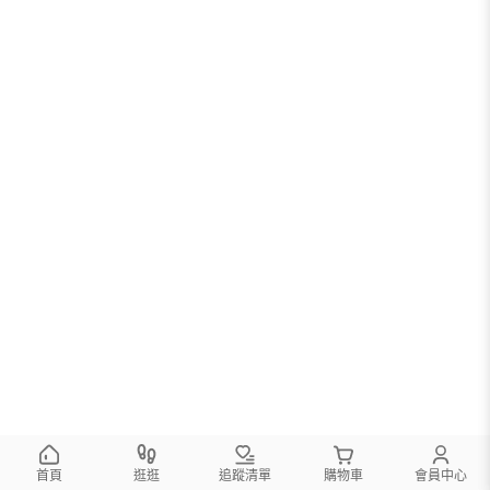
首頁
逛逛
追蹤清單
購物車
會員中心