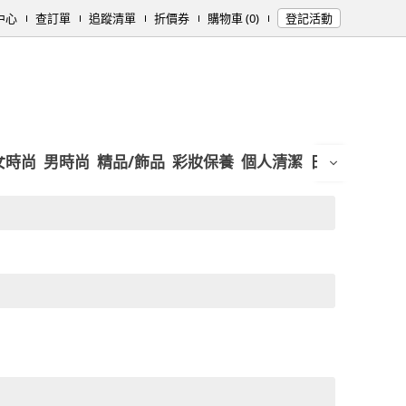
中心
查訂單
追蹤清單
折價券
購物車 (0)
登記活動
女時尚
男時尚
精品/飾品
彩妝保養
個人清潔
日用/紙品
母