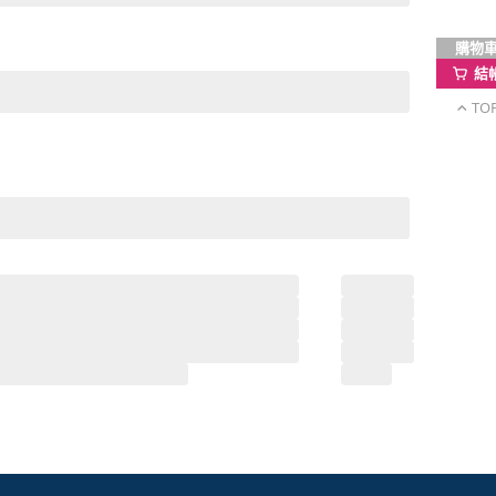
購物
結
TO