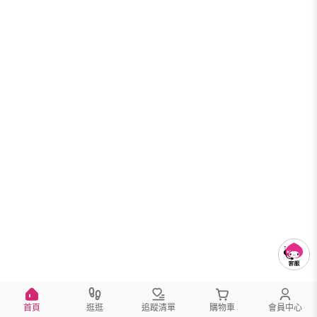
首頁
逛逛
追蹤清單
購物車
會員中心