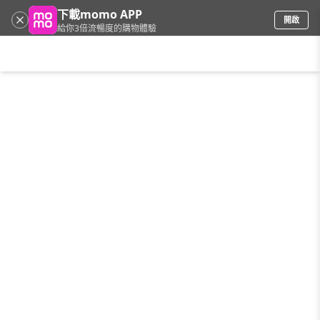
下載momo APP
開啟
給你3倍流暢度的購物體驗
請輸入搜尋關鍵字
首頁
限時搶購
直播
mo店+
看看買
家電
電玩
手機/相